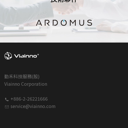
勤禾科技服務(股)
Viainno Corporation
+886-2-26221666
service@viainno.com