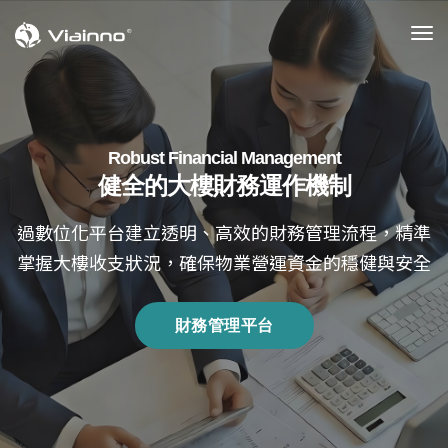
to
na
Robust Financial Management
健全的大樓財務運作機制
過數位化平台建立透明、高效的財務管理流程，精準
掌握大樓收支狀況，確保物業營運資金的穩健與安全
財務管理平台