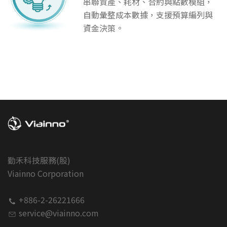
串聯資產、耗材、合約與點數模組，
自動彙整成本數據，支援預算編列與
資金決策。
勤禾科技服務(股)
Viainno Corporation
+886-2-26221666
service@viainno.com