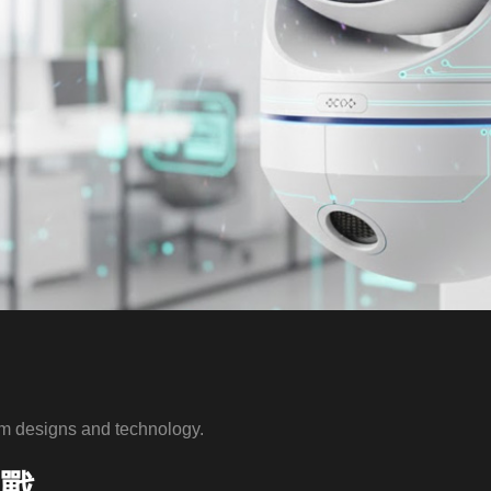
m designs and technology.
挑戰